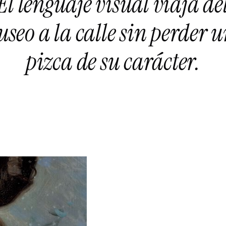
El lenguaje visual viaja de
seo a la calle sin perder 
pizca de su carácter.