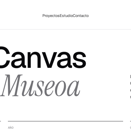
Proyectos
Estudio
Contacto
Canvas
 Museoa
AÑO