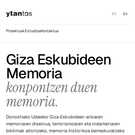
ES
EU
Proiektuak
Estudioa
Kontaktua
Giza Eskubideen
Memoria
konpontzen duen
memoria.
Donostiako Udaleko Giza Eskubideen arloaren
memoriaren diseinua, terrorismoaren eta indarkeriaren
biktimak aitortzeko, memoria historikoa berreskuratzeko