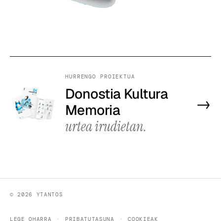
HURRENGO PROIEKTUA
Donostia Kultura
→
Memoria
urtea irudietan.
© 2026 YTANTOS
LEGE OHARRA
PRIBATUTASUNA
COOKIEAK