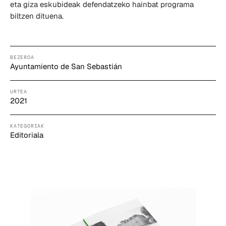
eta giza eskubideak defendatzeko hainbat programa
biltzen dituena.
BEZEROA
Ayuntamiento de San Sebastián
URTEA
2021
KATEGORIAK
Editoriala