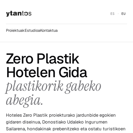
ES
EU
Proiektuak
Estudioa
Kontaktua
Zero Plastik
Hotelen Gida
plastikorik gabeko
abegia.
Hoteles Zero Plastik proiekturako jardunbide egokien
gidaren diseinua, Donostiako Udaleko Ingurumen
Sailarena, hondakinak prebenitzeko eta ostatu turistikoen