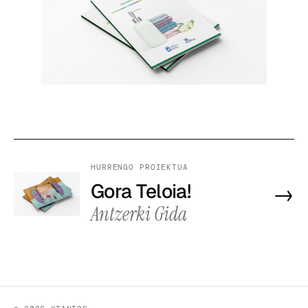
HURRENGO PROIEKTUA
Gora Teloia!
→
Antzerki Gida