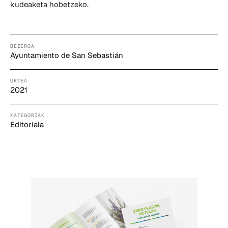
kudeaketa hobetzeko.
BEZEROA
Ayuntamiento de San Sebastián
URTEA
2021
KATEGORIAK
Editoriala